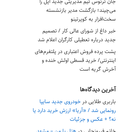
جان ترنوس تیم مدیریتی جدید اپل را
می‌چیند؛ بازگشت مدیر بازنشسته
سخت‌افزار به کوپرتینو
خبر داغ از شورای عالی کار / تصمیم
جدید درباره تعطیلی کارگران اعلام شد
پشت پرده فروش اعتباری در پلتفرم‌های
اینترنتی/ خرید قسطی اولش خنده و
آخرش گریه است
آخرین دیدگاه‌ها
باربری طلایی
در
خودروی جدید سایپا
رونمایی شد / «آریا» ارزش خرید دارد یا
نه؟ + عکس و جزئیات
خانم فیروزجایی
در
هتل با من – مشهد