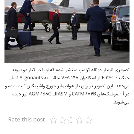
تصویری تازه از دونالد ترامپ منتشر شده که او را در کنار دو فروند
جنگنده F-۳۵C از اسکادران VFA-۱۴۷ ملقب به Argonauts نشان
می‌دهد. این تصویر بر روی ناو هواپیمابر جورج واشینگتن ثبت شده و
در آن موشک‌های CATM-۱۷۴B و AGM-۱۵۸C LRASM نیز دیده
می‌شوند.
Rate this post