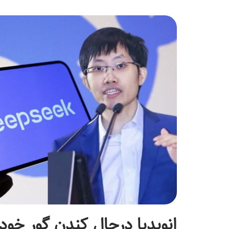
انویدیا درحال کندن گور خ