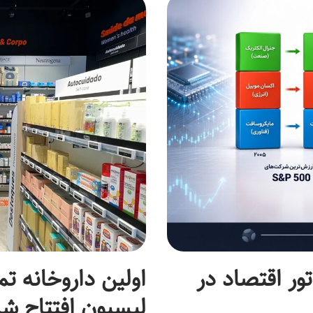
موتور اقتصاد در
اولین داروخانه تم
لیسبون افتتاح ش