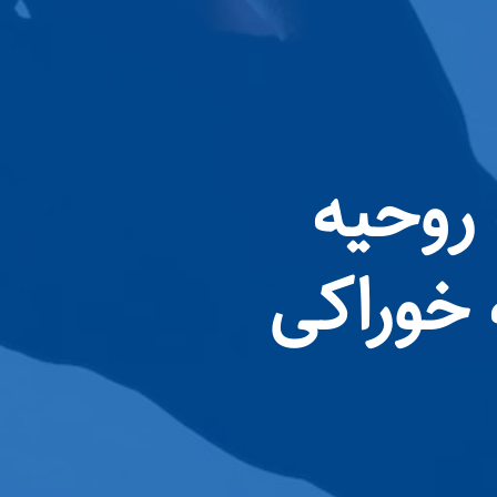
 روحیه
ه خوراکی