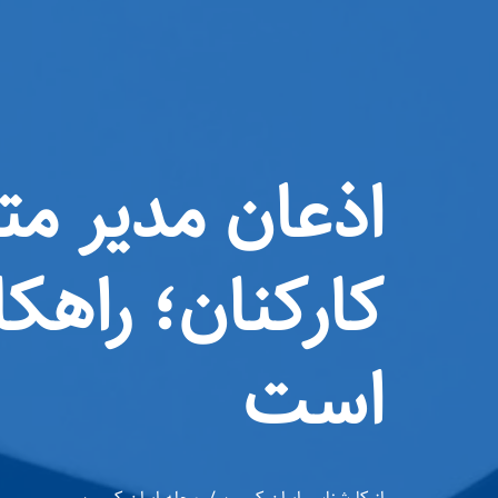
اذعان مدیر مت
کارکنان؛ راهکا
است