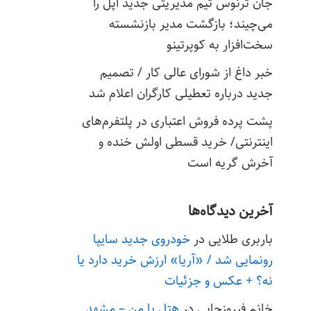
جان ترنوس تیم مدیریتی جدید اپل را
می‌چیند؛ بازگشت مدیر بازنشسته
سخت‌افزار به کوپرتینو
خبر داغ از شورای عالی کار / تصمیم
جدید درباره تعطیلی کارگران اعلام شد
پشت پرده فروش اعتباری در پلتفرم‌های
اینترنتی/ خرید قسطی اولش خنده و
آخرش گریه است
آخرین دیدگاه‌ها
باربری طلایی
در
خودروی جدید سایپا
رونمایی شد / «آریا» ارزش خرید دارد یا
نه؟ + عکس و جزئیات
خانم فیروزجایی
در
هتل با من – مشهد