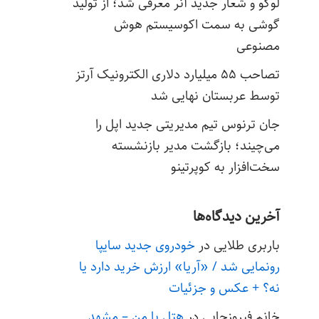
لوگو و شعار جدید آنر معرفی شد؛ از تولید
گوشی به سمت اکوسیستم هوش
مصنوعی
تصاحب ۵۵ میلیارد دلاری الکترونیک آرتز
توسط عربستان نهایی شد
جان ترنوس تیم مدیریتی جدید اپل را
می‌چیند؛ بازگشت مدیر بازنشسته
سخت‌افزار به کوپرتینو
آخرین دیدگاه‌ها
باربری طلایی
در
خودروی جدید سایپا
رونمایی شد / «آریا» ارزش خرید دارد یا
نه؟ + عکس و جزئیات
خانم فیروزجایی
در
هتل با من – مشهد