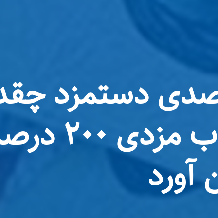
یش ۵۰ درصدی دستمزد چ
است؟ / سرکو
ن آورد