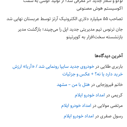
لوگو و شعار جدید آنر معرفی شد؛ از تولید گوشی به سمت
اکوسیستم هوش مصنوعی
تصاحب ۵۵ میلیارد دلاری الکترونیک آرتز توسط عربستان نهایی شد
جان ترنوس تیم مدیریتی جدید اپل را می‌چیند؛ بازگشت مدیر
بازنشسته سخت‌افزار به کوپرتینو
آخرین دیدگاه‌ها
باربری طلایی
در
خودروی جدید سایپا رونمایی شد / «آریا» ارزش
خرید دارد یا نه؟ + عکس و جزئیات
خانم فیروزجایی
در
هتل با من – مشهد
کریمی
در
امداد خودرو ایلام
مرتضی مولایی
در
امداد خودرو ایلام
رسول صفری
در
امداد خودرو ایلام