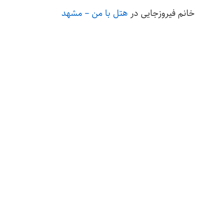
خانم فیروزجایی
در
هتل با من – مشهد
کریمی
در
امداد خودرو ایلام
مرتضی مولایی
در
امداد خودرو ایلام
رسول صفری
در
امداد خودرو ایلام
درباره ایران کسب
تماس با ایران کسب