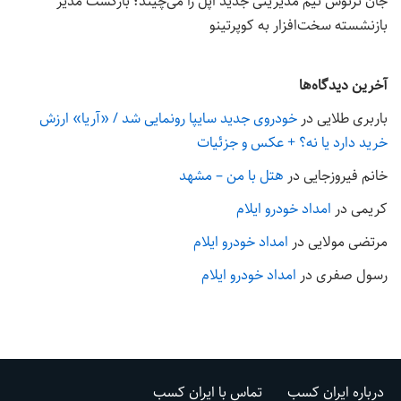
جان ترنوس تیم مدیریتی جدید اپل را می‌چیند؛ بازگشت مدیر
بازنشسته سخت‌افزار به کوپرتینو
آخرین دیدگاه‌ها
باربری طلایی
در
خودروی جدید سایپا رونمایی شد / «آریا» ارزش
خرید دارد یا نه؟ + عکس و جزئیات
خانم فیروزجایی
در
هتل با من – مشهد
کریمی
در
امداد خودرو ایلام
مرتضی مولایی
در
امداد خودرو ایلام
رسول صفری
در
امداد خودرو ایلام
درباره ایران کسب
تماس با ایران کسب