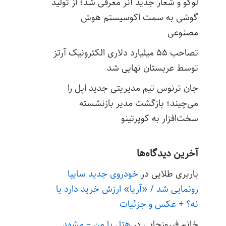
لوگو و شعار جدید آنر معرفی شد؛ از تولید
گوشی به سمت اکوسیستم هوش
مصنوعی
تصاحب ۵۵ میلیارد دلاری الکترونیک آرتز
توسط عربستان نهایی شد
جان ترنوس تیم مدیریتی جدید اپل را
می‌چیند؛ بازگشت مدیر بازنشسته
سخت‌افزار به کوپرتینو
آخرین دیدگاه‌ها
باربری طلایی
در
خودروی جدید سایپا
رونمایی شد / «آریا» ارزش خرید دارد یا
نه؟ + عکس و جزئیات
خانم فیروزجایی
در
هتل با من – مشهد