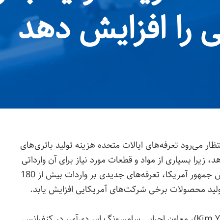
 را افزایش دهد
گ SDI اعلام کرد که انتظار می‌رود تعرفه‌های ایالات متحده هزینه تولید باتری‌های
 زیرا بسیاری از مواد و قطعات مورد نیاز برای آن وارداتی
هستند. تقریباً 2 هفته قبل «دونالد ترامپ»، رئیس جمهور آمریکا، تعرفه‌های جدیدی بر واردات بیش از 180
لید محصولات برخی شرکت‌های آمریکایی افزایش یابد.
، «کیم یون-تی» (Kim Yoon-tae)، معاون اجرایی سامسونگ اس‌دی‌آی، در کنفرانس