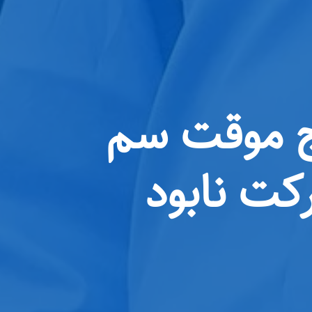
OpenA از اخراج موقت سم
کت نابود