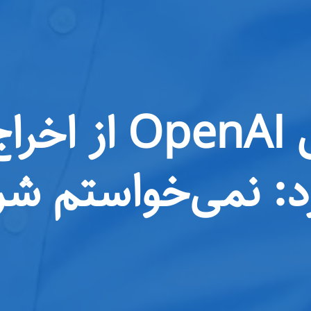
دانشمند سابق I
د: نمی‌خواستم شر