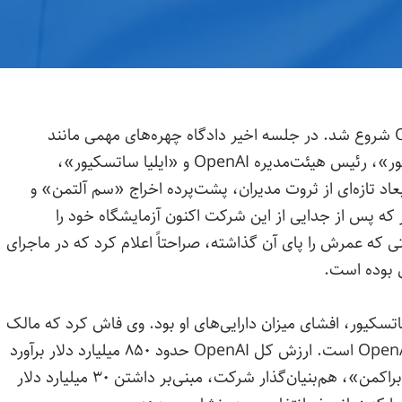
هفته سوم از دادگاه «ایلان ماسک» علیه OpenAI شروع شد. در جلسه اخیر دادگاه چهره‌های مهمی مانند
«ساتیا نادلا»، مدیرعامل مایکروسافت، «برت تیلور»، رئیس هیئت‌مدیره OpenAI و «ایلیا ساتسکیور»،
د تازه‌ای از ثروت مدیران، پشت‌پرده اخراج «سم آلتمن» و
که پس از جدایی از این شرکت اکنون آزمایشگاه خود را
 که عمرش را پای آن گذاشته، صراحتاً اعلام کرد که در ماجرای
 بوده است.
تسکیور، افشای میزان دارایی‌های او بود. وی فاش کرد که مالک
سهمی به ارزش ۷ میلیارد دلار در بازوی انتفاعی OpenAI است. ارزش کل OpenAI حدود ۸۵۰ میلیارد دلار برآورد
می‌شود. این افشاگری در کنار اعتراف قبلی «گرگ براکمن»، هم‌بنیان‌گذار شرکت، مبنی‌بر داشتن ۳۰ میلیارد دلار