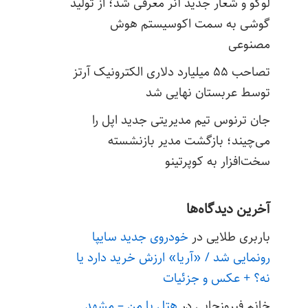
لوگو و شعار جدید آنر معرفی شد؛ از تولید
گوشی به سمت اکوسیستم هوش
مصنوعی
تصاحب ۵۵ میلیارد دلاری الکترونیک آرتز
توسط عربستان نهایی شد
جان ترنوس تیم مدیریتی جدید اپل را
می‌چیند؛ بازگشت مدیر بازنشسته
سخت‌افزار به کوپرتینو
آخرین دیدگاه‌ها
باربری طلایی
در
خودروی جدید سایپا
رونمایی شد / «آریا» ارزش خرید دارد یا
نه؟ + عکس و جزئیات
خانم فیروزجایی
در
هتل با من – مشهد