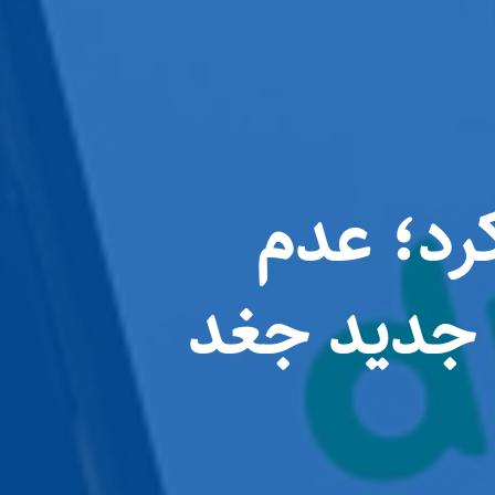
قوط کرد؛ عدم
د جدید جغد