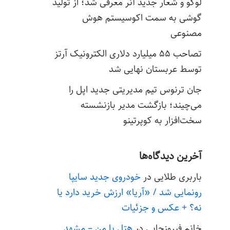
لوگو و شعار جدید آنر معرفی شد؛ از تولید
گوشی به سمت اکوسیستم هوش
مصنوعی
تصاحب ۵۵ میلیارد دلاری الکترونیک آرتز
توسط عربستان نهایی شد
جان ترنوس تیم مدیریتی جدید اپل را
می‌چیند؛ بازگشت مدیر بازنشسته
سخت‌افزار به کوپرتینو
آخرین دیدگاه‌ها
باربری طلایی
در
خودروی جدید سایپا
رونمایی شد / «آریا» ارزش خرید دارد یا
نه؟ + عکس و جزئیات
خانم فیروزجایی
در
هتل با من – مشهد