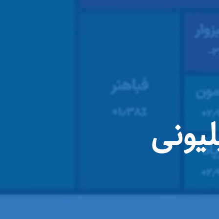
س به کانال ۳ میلیونی