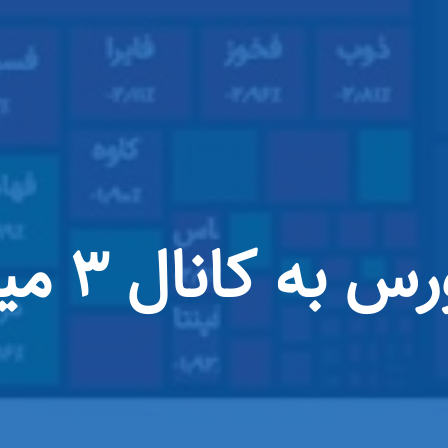
شاخص کل بور