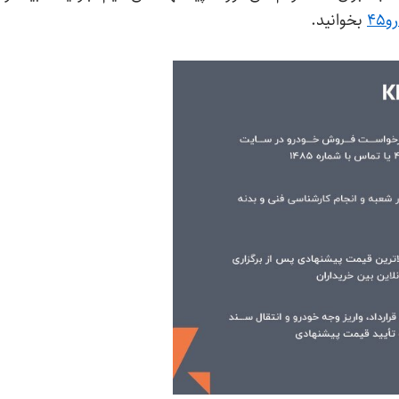
و
۴۵
بخوانید.