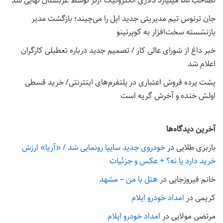
تصاحب ۵۵ میلیارد دلاری الکترونیک آرتز توسط عربستان نهایی شد
جان ترنوس تیم مدیریتی جدید اپل را می‌چیند؛ بازگشت مدیر
بازنشسته سخت‌افزار به کوپرتینو
خبر داغ از شورای عالی کار / تصمیم جدید درباره تعطیلی کارگران
اعلام شد
پشت پرده فروش اعتباری در پلتفرم‌های اینترنتی/ خرید قسطی
اولش خنده و آخرش گریه است
آخرین دیدگاه‌ها
باربری طلایی
در
خودروی جدید سایپا رونمایی شد / «آریا» ارزش
خرید دارد یا نه؟ + عکس و جزئیات
خانم فیروزجایی
در
هتل با من – مشهد
کریمی
در
امداد خودرو ایلام
مرتضی مولایی
در
امداد خودرو ایلام