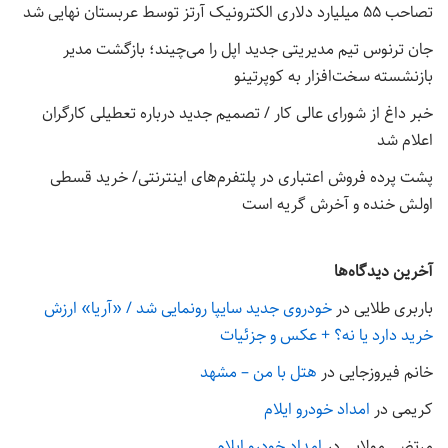
تصاحب ۵۵ میلیارد دلاری الکترونیک آرتز توسط عربستان نهایی شد
جان ترنوس تیم مدیریتی جدید اپل را می‌چیند؛ بازگشت مدیر
بازنشسته سخت‌افزار به کوپرتینو
خبر داغ از شورای عالی کار / تصمیم جدید درباره تعطیلی کارگران
اعلام شد
پشت پرده فروش اعتباری در پلتفرم‌های اینترنتی/ خرید قسطی
اولش خنده و آخرش گریه است
آخرین دیدگاه‌ها
باربری طلایی
در
خودروی جدید سایپا رونمایی شد / «آریا» ارزش
خرید دارد یا نه؟ + عکس و جزئیات
خانم فیروزجایی
در
هتل با من – مشهد
کریمی
در
امداد خودرو ایلام
مرتضی مولایی
در
امداد خودرو ایلام