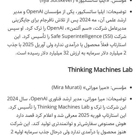
مؤسس: «ایلیا ساتسکیور» (Ilya Sutskever)
توضیحات: ایلیا ساتسکیور، یکی از مؤسسان OpenAI و مدیر
ارشد علمی آن، مه 2024 پس از تلاش نافرجام برای جایگزینی
مدیرعامل شرکت، «سم آلتمن»، OpenAI را ترک کرد. او سپس
شرکت Safe Superintelligence (SSI) را تأسیس کرد. این
استارتاپ فعلاً محصول یا درآمدی ندارد ولی آوریل 2025 با جذب
2 میلیارد دلار سرمایه به ارزش 32 میلیارد دلار رسیده است.
Thinking Machines Lab
مؤسس: «میرا موراتی» (Mira Murati)
توضیحات: میرا موراتی، مدیر ارشد فناوری OpenAI، سال 2024
این شرکت را ترک و Thinking Machines Lab را تأسیس کرد.
این استارتاپ فوریه 2025 معرفی شد و اعلام کرد قصد دارد
هوش مصنوعی سفارشی‌تر و توانمندتری تولید کند. این شرکت
هنوز محصول یا درآمدی ندارد ولی درحال جذب سرمایه اولیه 2