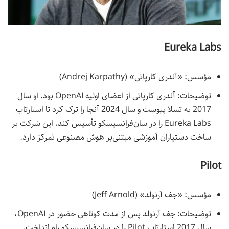
Eureka Labs
مؤسس: «آندری کارپاتی» (Andrej Karpathy)
توضیحات: آندری کارپاتی از اعضای اولیه OpenAI بود. او سال
2017 به تسلا پیوست و سال 2024 آنجا را ترک کرد تا استارتاپ
Eureka Labs را در سان‌فرانسیسکو تأسیس کند. این شرکت بر
ساخت دستیاران آموزشی مبتنی‌بر هوش مصنوعی تمرکز دارد.
Pilot
مؤسس: «جف آرنولد» (Jeff Arnold)
توضیحات: جف آرنولد پس از مدت کوتاهی حضور در OpenAI،
سال 2017 استارتاپ Pilot را در سان‌فرانسیسکو راه‌ انداخت.