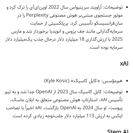
توضیحات: آراویند سرینیواس سال 2022 اوپن‌ای‌آی را ترک کرد و
موتور جستجوی مبتنی‌بر هوش مصنوعی Perplexity را در
سان‌فرانسیسکو تأسیس کرد. پرپلکسیتی از حمایت
سرمایه‌گذارانی مانند جف بزوس و انویدیا برخوردار شد و مارس
2025 با ارزش‌گذاری 18 میلیارد دلار درحال جذب یک‌میلیارد دلار
سرمایه بوده است.
xAI
هم‌مؤسس: «کایل کاسیک» (Kyle Kosic)
توضیحات: کایل کاسیک سال 2023 از OpenAI جدا شد و به تیم
تأسیس xAI، استارتاپ هوش مصنوعی متعلق به ایلان ماسک،
پیوست. او سال 2024 به OpenAI بازگشت. xAI اخیراً با تصاحب
ایکس به ارزش 113 میلیارد دلار جلب‌توجه زیادی کرده است.
Stem AI