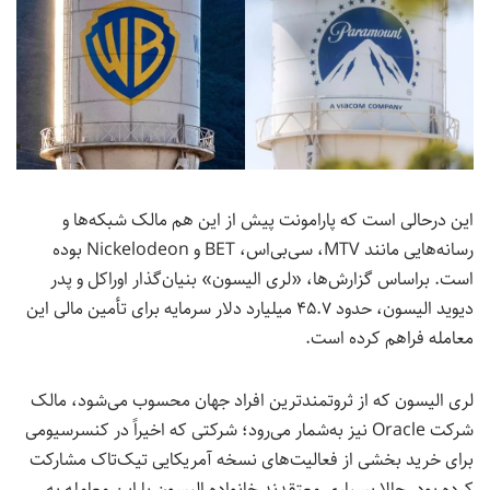
این درحالی است که پارامونت پیش از این هم مالک شبکه‌ها و
رسانه‌هایی مانند MTV، سی‌بی‌اس، BET و Nickelodeon بوده
است. براساس گزارش‌ها، «لری الیسون» بنیان‌گذار اوراکل و پدر
دیوید الیسون، حدود ۴۵.۷ میلیارد دلار سرمایه برای تأمین مالی این
معامله فراهم کرده است.
لری الیسون که از ثروتمندترین افراد جهان محسوب می‌شود، مالک
شرکت Oracle نیز به‌شمار می‌رود؛ شرکتی که اخیراً در کنسرسیومی
برای خرید بخشی از فعالیت‌های نسخه آمریکایی تیک‌تاک مشارکت
کرده بود. حالا بسیاری معتقدند خانواده الیسون با این معامله به