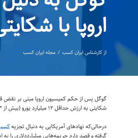
گوگل به دلیل 
اروپا با شکایتی ۱۳ میلیارددلاری مواج
از
کارشناس ایران کسب
مجله ایران کسب
گوگل پس از حکم کمیسیون اروپا مبنی بر نقض ق
شکایتی به ارزش حداقل ۱۲ میلیارد یورو (بیش از ۱۳ میلیارد دلار) مواجه شده است.
درحالی‌که نهادهای آمریکایی به دنبال تجزیه
کسب‌
گرفته و قصد دارد جریمه‌هایی میلیارددلاری را به