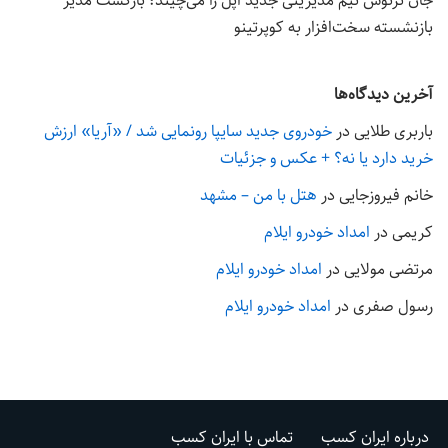
جان ترنوس تیم مدیریتی جدید اپل را می‌چیند؛ بازگشت مدیر
بازنشسته سخت‌افزار به کوپرتینو
آخرین دیدگاه‌ها
باربری طلایی
در
خودروی جدید سایپا رونمایی شد / «آریا» ارزش
خرید دارد یا نه؟ + عکس و جزئیات
خانم فیروزجایی
در
هتل با من – مشهد
کریمی
در
امداد خودرو ایلام
مرتضی مولایی
در
امداد خودرو ایلام
رسول صفری
در
امداد خودرو ایلام
درباره ایران کسب
تماس با ایران کسب