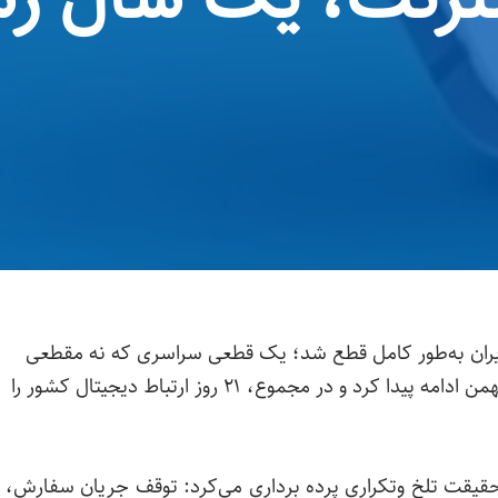
 شبِ ۱۸ دی‌ماه ۱۴۰۴، اینترنت ایران به‌طور کامل قطع شد؛ یک قطعی سراسری که نه مقطعی
بود و نه محدود به چند ساعت. این وضعیت تا ۸ بهمن ادامه پیدا کرد و در مجموع، ۲۱ روز ارتباط دیجیتال کشور را
حقیقت تلخ وتکراری پرده برداری می‌کرد: توقف جریان سفارش،