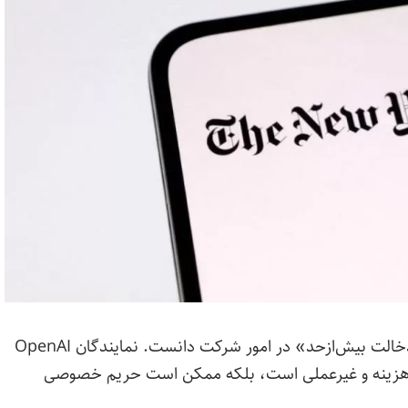
اما OpenAI به این تصمیم اعتراض کرد و آن را «دخالت بیش‌ازحد» در امور شرکت دانست. نمایندگان OpenAI
ها پرهزینه و غیرعملی است، بلکه ممکن است حریم خصوصی