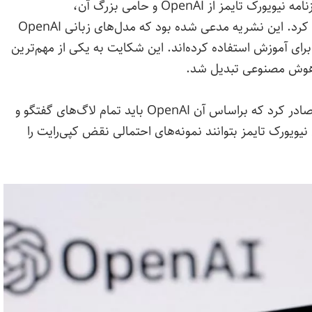
ماجرا به اواخر سال 2023 برمی‌گردد، زمانی که روزنامه نیویورک تایمز از OpenAI و حامی بزرگ آن،
مایکروسافت، به‌دلیل نقض حق کپی‌رایت شکایت کرد. این نشریه مدعی شده بود که مدل‌های زبانی OpenAI
رای آموزش استفاده کرده‌اند. این شکایت به یکی از مهم‌ترین
 هوش مصنوعی تبدیل شد.
پس از آن، در ماه مه سال 2024 دادگاه حکمی را صادر کرد که براساس آن OpenAI باید تمام لاگ‌های گفتگو و
ا حفظ کند تا وکلای نیویورک تایمز بتوانند نمونه‌های احتمالی نقض کپی‌رایت را