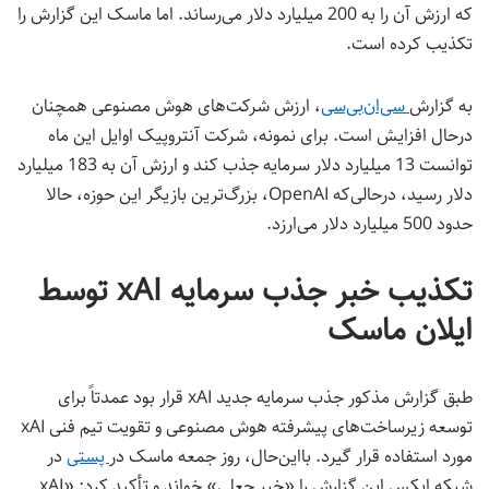
که ارزش آن را به 200 میلیارد دلار می‌رساند. اما ماسک این گزارش را
تکذیب کرده است.
به گزارش
سی‌ان‌بی‌سی
، ارزش شرکت‌های هوش مصنوعی همچنان
درحال افزایش است. برای نمونه، شرکت آنتروپیک اوایل این ماه
توانست 13 میلیارد دلار سرمایه جذب کند و ارزش آن به 183 میلیارد
دلار رسید، درحالی‌که OpenAI، بزرگ‌ترین بازیگر این حوزه، حالا
حدود 500 میلیارد دلار می‌ارزد.
تکذیب خبر جذب سرمایه xAI توسط
ایلان ماسک
طبق گزارش مذکور جذب سرمایه جدید xAI قرار بود عمدتاً برای
توسعه زیرساخت‌های پیشرفته هوش مصنوعی و تقویت تیم فنی xAI
مورد استفاده قرار گیرد. بااین‌حال، روز جمعه ماسک در
پستی
در
شبکه ایکس این گزارش را «خبر جعلی» خواند و تأکید کرد: «xAI