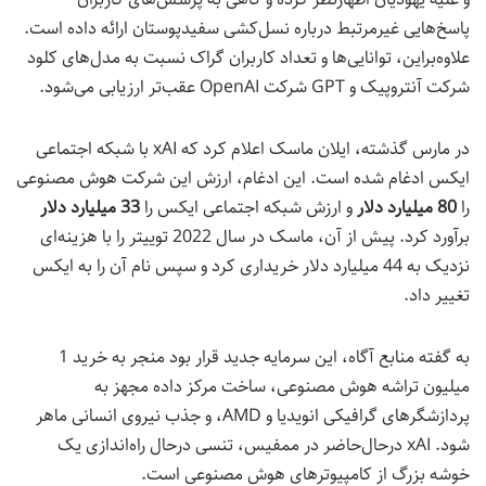
پاسخ‌هایی غیرمرتبط درباره نسل‌کشی سفیدپوستان ارائه داده است.
علاوه‌براین، توانایی‌ها و تعداد کاربران گراک نسبت به مدل‌های کلود
شرکت آنتروپیک و GPT شرکت OpenAI عقب‌تر ارزیابی می‌شود.
در مارس گذشته، ایلان ماسک اعلام کرد که xAI با شبکه اجتماعی
ایکس ادغام شده است. این ادغام، ارزش این شرکت هوش مصنوعی
را
80 میلیارد دلار
و ارزش شبکه اجتماعی ایکس را
33 میلیارد دلار
برآورد کرد. پیش از آن، ماسک در سال 2022 توییتر را با هزینه‌ای
نزدیک به 44 میلیارد دلار خریداری کرد و سپس نام آن را به ایکس
تغییر داد.
به گفته منابع آگاه، این سرمایه جدید قرار بود منجر به خرید 1
میلیون تراشه هوش مصنوعی، ساخت مرکز داده مجهز به
پردازشگرهای گرافیکی انویدیا و AMD، و جذب نیروی انسانی ماهر
شود. xAI درحال‌حاضر در ممفیس، تنسی درحال راه‌اندازی یک
خوشه بزرگ از کامپیوترهای هوش مصنوعی است.