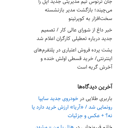
جان ترنوس تیم مدیریتی جدید اپل را
می‌چیند؛ بازگشت مدیر بازنشسته
سخت‌افزار به کوپرتینو
خبر داغ از شورای عالی کار / تصمیم
جدید درباره تعطیلی کارگران اعلام شد
پشت پرده فروش اعتباری در پلتفرم‌های
اینترنتی/ خرید قسطی اولش خنده و
آخرش گریه است
آخرین دیدگاه‌ها
باربری طلایی
در
خودروی جدید سایپا
رونمایی شد / «آریا» ارزش خرید دارد یا
نه؟ + عکس و جزئیات
خانم فیروزجایی
در
هتل با من – مشهد