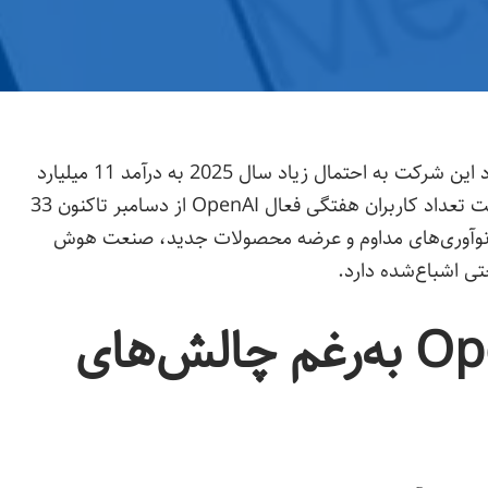
«سارا فرایر»، مدیر ارشد مالی OpenAI، اعلام کرد این شرکت به احتمال زیاد سال 2025 به درآمد 11 میلیارد
دلاری خواهد رسید. او در مصاحبه‌ای با CNBC گفت تعداد کاربران هفتگی فعال OpenAI از دسامبر تاکنون 33
یل نوآوری‌های مداوم و عرضه محصولات جدید، صنعت هوش
ی اشباع‌شده دارد.
رشد چشمگیر OpenAI به‌رغم چالش‌های