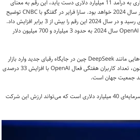
، اگر OpenAI بتواند در سال جاری به درآمد 11 میلیارد دلاری دست یابد، این رقم به معنای
رشد تقریباً 3 برابری نسبت به درآمد این شرکت در سال 2024 خواهد بود. سارا فرایر در گفتگو با CNBC توضیح
داد OpenAI سال 2023 به درآمد یک‌میلیارد دلاری رسید و در سال 2024 این رقم را بیش از 3 برابر افزایش داد.
براساس گزارش‌های قبلی، پیش‌بینی می‌شد درآمد OpenAI سال 2024 به حدود 3 میلیارد و 700 میلیون دلار
این رشد چشمگیر درحالی اتفاق می‌افتد که شرکت‌هایی مانند DeepSeek چین در جایگاه رقبای جدید وارد بازار
شده‌اند. باوجوداین، فرایر اعلام کرد از دسامبر تاکنون، تعداد کاربران هفتگی فعال OpenAI با افزایش 33 درصدی
OpenAI درحال مذاکره با SoftBank برای جذب سرمایه‌ای 40 میلیارد دلاری است که می‌تواند ارزش این شرکت