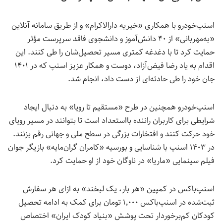
اسنپ‌خودرو
با همکاری «خیریه دارالاکرام» و از طریق سامانه آنلاین
«به‌مهربانی» از ۴۰ دانش‌آموز و دانشجوی فاقد سرپرست مؤثر
حمایت کرد تا با دغدغه کمتری مسیر تحصیل‌شان را طی کنند. این
اقدام به یاد رضا فیض‌آزاد، دوست و همکار عزیز اسنپ که در ۱۴۰۱
جان خود را طی حادثه‌ای از دست داد، انجام شد.
اسنپ‌خودرو
همچنین
در طرح «مستقیم تا رویا» به دنبال ایجاد
شرایطی برای کاربران راننده بااستعداد است تا بتوانند در مسیر رویای
خود حرکت کنند و افتخارات بزرگی در سطح ملی و جهانی رقم بزنند.
در ۱۴۰۳ اسنپ با شناسایی و بورسیه «کامران گران‌مایه» بازیگر جوان
فیلم سینمایی «ماریا»
در ناوگان خود از او حمایت کرد.
اسنپ‌باکس در کمپین «هر بار، یک لبخند» به ازای هر سفارش
ثبت‌شده در اسنپ‌باکس ۱٬۰۰۰ تومان برای کمک به ادامه تحصیل
کودکان کم‌برخوردار تحت پوشش «بنیاد کودک ایران» اختصاص