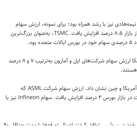
ه‌هادی نیز با رشد همراه بود؛ برای نمونه، ارزش سهام
شرکت Marvell Technology در معاملات پیش از بازار ۸.۵ درصد افزایش یافت. TSMC، به‌عنوان بزرگ‌ترین
ود.
همچنین بعد از اعلام خبر توافق موقت چین و آمریکا ارزش سهام شرکت‌های اپل و آمازون به‌ترتیب ۷ و ۸ درصد
هستند.
بازار بورس اروپا نیز واکنش مثبتی به توافق تجاری آمریکا و چین نشان داد. ارزش سهام شرکت ASML که
تولیدکننده تجهیزات پیشرفته برای تولید تراشه است در بازار بورس ۴ درصد افزایش یافت. سهام Infineon نیز با
نمایندگان تجاری ایالات متحده و چین در مذاکرات خود در سوئیس توافق کردند اعمال تعرفه‌ها را مدت حداقل ۹۰
روز کاهش دهند. چین پذیرفت تعرفه اعمال‌شده روی کالاهای آمریکایی را از ۱۲۵ درصد به ۱۰ درصد کاهش دهد.