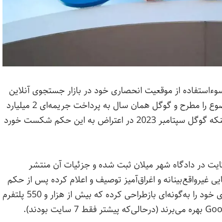
ل سوءاستفاده از موقعیت انحصاری خود در بازار جستجوی آنلاین
بوده است. سال 2017 نیز کمیسیون اروپا این موضوع را مطرح و گوگل همان سال به پرداخت جریمه‌ای 2 میلیارد
و 420 میلیون یورویی محکوم شده بود. جالب‌تر اینکه گوگل سپتامبر 2023 در اعتراض به این حکم شکست خورد
شکایت در دادگاه شهر میلان ثبت شده و جزئیات آن منتشر
یی غیرواقع‌بینانه و اغراق‌آمیز توصیف و اعلام کرده پس از حکم
اتحادیه اروپا در سال 2017، الگوریتم‌های جستجوی خود را به‌گونه‌ای بازطراحی کرده که بیش از هزار و 550 پلتفرم