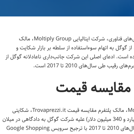
در یکی از بزرگ‌ترین شکایت‌های حقوقی علیه غول‌های فناوری، شرکت ایتالیایی Moltiply Group، مالک
‌سایت مقایسه قیمت محبوب Trovaprezzi.it، از گوگل به اتهام سوءاستفاده از سلطه بر بازار شکایت و
درخواست 2 میلیارد و 970 میلون یورو خسارت کرده است. ادعای اصلی این شرکت جانب‌‎داری ناعادلانه گوگل از
 مقایسه قیمت
»، شرکت Moltiply Group، مالک پلتفرم مقایسه قیمت Trovaprezzi.it، شکایتی
حقوقی به ارزش 2 میلیارد و 970 میلون یور (3 میلیارد و 340 میلیون دلار) علیه شرکت گوگل به دادگاهی در میلان
ارائه کرده است. این شکایت ادعا می‌کند گوگل سال‌های 2010 تا 2017 با ترجیح سرویس Google Shopping